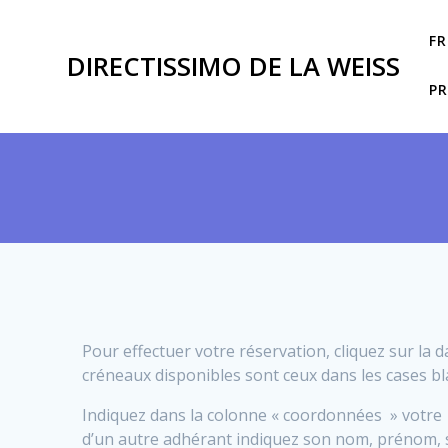
Passer
au
F
contenu
DIRECTISSIMO DE LA WEISS
P
Pour effectuer votre réservation, cliquez sur la d
créneaux disponibles sont ceux dans les cases bla
Indiquez
dans la colonne « coordonnées » votr
d’un autre adhérant indiquez
son nom, prénom, 