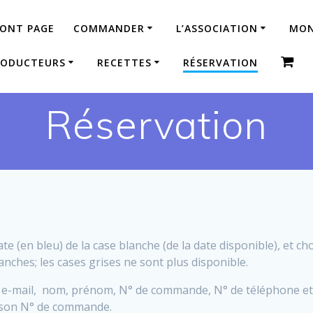
RONT PAGE
COMMANDER
L’ASSOCIATION
MON
RODUCTEURS
RECETTES
RÉSERVATION
Réservation
ate (en bleu) de la case blanche (de la date disponible), et c
nches; les cases grises ne sont plus disponible.
e e-mail, nom, prénom,
N° de commande, N° de
téléphone et
son N° de commande.