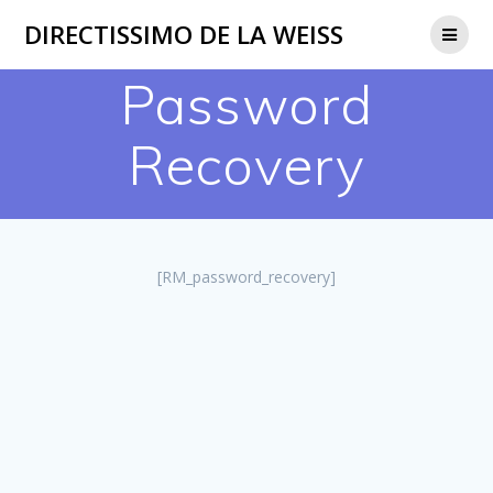
Passer
DIRECTISSIMO DE LA WEISS
au
contenu
Password
Recovery
[RM_password_recovery]